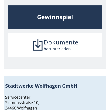
Gewinnspiel
Dokumente
SEPA-Mandat
Umzugsmeldung
herunterladen
herunterladen
herunterladen
Stadtwerke Wolfhagen GmbH
Servicecenter
Siemensstraße 10,
34466 Wolfhagen