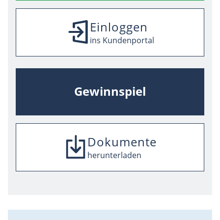
Einloggen
ins Kundenportal
Gewinnspiel
Dokumente
SEPA-Mandat
Umzugsmeldung
herunterladen
herunterladen
herunterladen