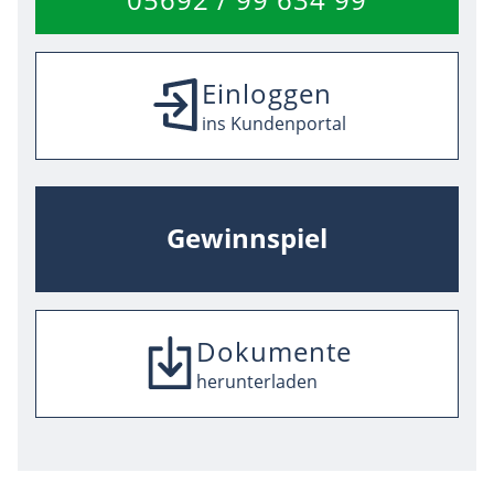
Einloggen
ins Kundenportal
Gewinnspiel
Dokumente
SEPA-Mandat
Umzugsmeldung
herunterladen
herunterladen
herunterladen